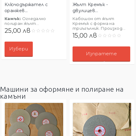
Ключодържател с
Жълт Кремък -
оранжев...
двулицев...
Камък:
Огледално
Кабошон от жълт
полиран жълт...
Кремък с форма на
триъгълник. Произход...
25,00 лв
15,00 лв
Избери
Изпратете
Запитване!
Машини за оформяне и полиране на
камъни