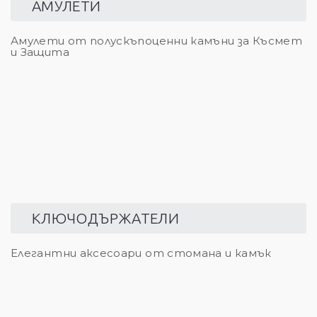
АМУЛЕТИ
Амулети от полускъпоценни камъни за Късмет
и Защита
КЛЮЧОДЪРЖАТЕЛИ
Елегантни аксесоари от стомана и камък