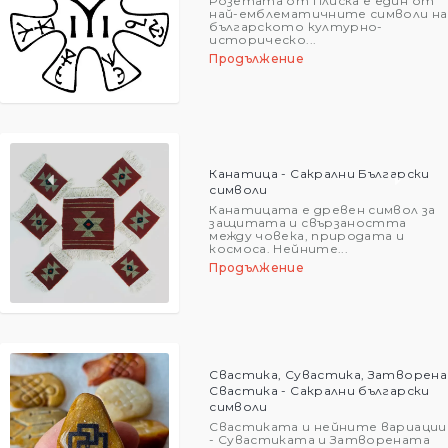
Розетата от Плиска е един от
най-емблематичните символи на
българското културно-
историческо...
Продължение
Канатица - Сакрални Български
символи
Канатицата е древен символ за
защитата и свързаността
между човека, природата и
космоса. Нейните...
Продължение
Свастика, Сувастика, Затворена
Свастика - Сакрални български
символи
Свастиката и нейните вариации
- Сувастиката и Затворената