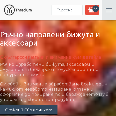
Търсене...
0
Ръчно направени бижута и
аксесоари
С български камъни и внимание към детайла
Ръчно изработени бижута, аксесоари и
амулети от български полускъпоценни и
натурални камъни.
С любов и внимание обработваме всеки един
камък, от неговото намиране, рязане и
оформяне до полирането и вграждането му в
уникални, завършени продукти.
Открий Своя Уникат