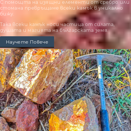
С помощта на изящни елементи от сребро или
стомана превръщаме всеки камък в уникално
бижу.
Така всеки камък носи частица от силата,
душата и магията на българската земя.
Научете Повече