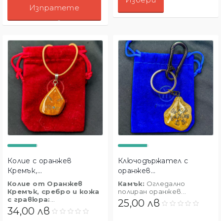
Изпратете
Запитване!
Колие с оранжев
Ключодържател с
Кремък,...
оранжев...
Колие от Оранжев
Камък:
Огледално
Кремък, сребро и кожа
полиран оранжев...
с гравюра:
...
25,00 лв
34,00 лв