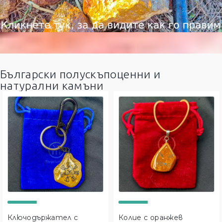
Български полускъпоценни и
натурални камъни
Ключодържател с
Колие с оранжев