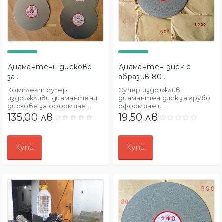
Диамантени дискове
Диамантен диск с
за...
абразив 80...
Комплект супер
Супер издръжлив
издръжливи диамантени
диамантен диск за грубо
дискове за оформяне...
оформяне и...
135,00 лв
19,50 лв
Купи
Купи