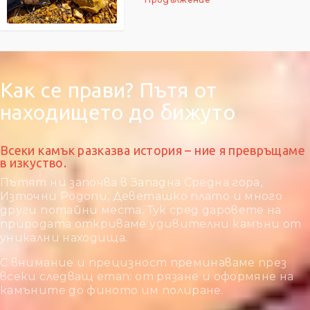
Как се прави? Пътя от
находището до бижуто
Всеки камък разказва история – ние я превръщаме
в изкуство.
Пътят ни започва в Западна Средна гора,
Източни Родопи, Деветашко плато и много
други потайни места. Тук сред даровете на
природата откриваме удивителни камъни от
уникални находища.
С внимание и прецизност преминаваме през
всеки следващ етап: от рязане и оформяне на
камъните до финото им полиране.