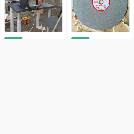
Машина за оформяне и
Диамантен диск с
полиране...
абразив 240...
Лапидарна машина
Супер издръжлив
(Lapidary machine) за
диамантен диск за грубо
оформяне и...
оформяне и...
660,00 лв
19,50 лв
Купи
Купи