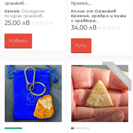
оранжев...
Кремък,...
Камък:
Огледално
Колие от Оранжев
полиран оранжев...
Кремък, сребро и кожа
с гравюра:
...
25,00 лв
34,00 лв
Избери
Купи
ПРОДАДЕН