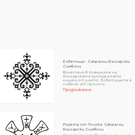
Елбетица - Сакрални Български
Символи
Вплетена в тъканите на
българската култура като
нишка от злато, Елбетицата е
повече от просто...
Продължение
Розета от Плиска: Сакрални
Български Символи