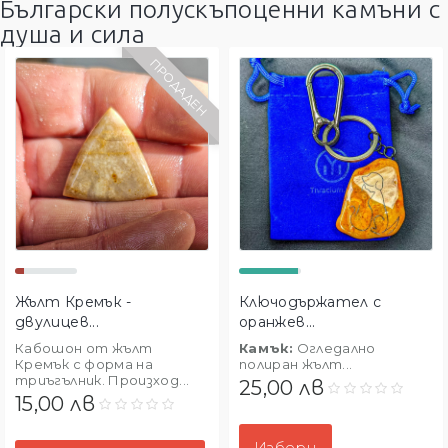
Български полускъпоценни камъни с
душа и сила
ПРОДАДЕН
Жълт Кремък -
Ключодържател с
двулицев...
оранжев...
Кабошон от жълт
Камък:
Огледално
Кремък с форма на
полиран жълт...
триъгълник. Произход...
25,00 лв
15,00 лв
Избери