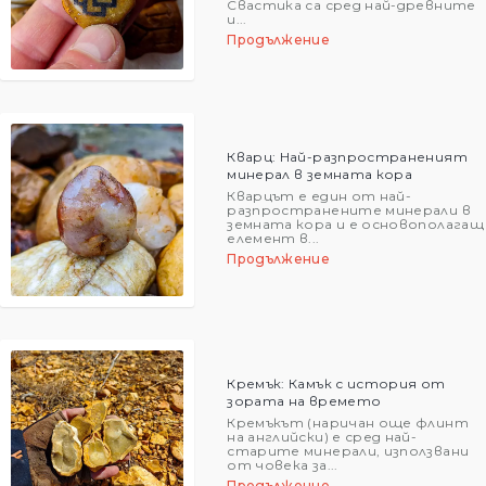
Свастика са сред най-древните
и...
Продължение
Кварц: Най-разпространеният
минерал в земната кора
Кварцът е един от най-
разпространените минерали в
земната кора и е основополагащ
елемент в...
Продължение
Кремък: Камък с история от
зората на времето
Кремъкът (наричан още флинт
на английски) е сред най-
старите минерали, използвани
от човека за...
Продължение