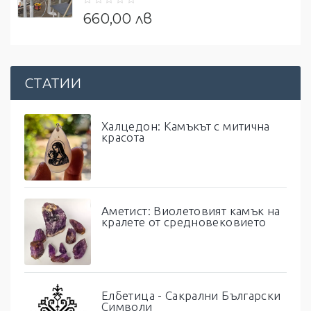
660,00 лв
СТАТИИ
Халцедон: Камъкът с митична
красота
Аметист: Виолетовият камък на
кралете от средновековието
Елбетица - Сакрални Български
Символи