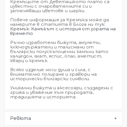
Кремъците от Деветашкото плато са
известни с очарователните си и
запленяващи цветове и шарки.
Повече информация за Кремъка може да
намерите в статията в Блога ни тук:
Кремък: Камъкът с история от зората на
времето
Ръчно изработени бижута, амулети,
ключодържатели и талисмани от
български полускъпоценни камъни като
халцедон, ахат, яспис, опал, аметист,
кварц и кремък.
Всяко изделие носи душа и сила, с
внимателно полиране и гравюри на
исторически български символи.
Уникални бижута и аксесоари, създадени с
грижа и уважение към природата,
традицията и историята.
Ревюта
+