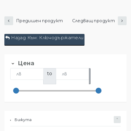
Предишен продукт
Следващ продукт
Назад Към: Ключодържатели
Цена
to
Бижута