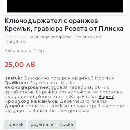
Ключодържател с оранжев
Кремък, гравюра Розета от Плиска
Оценка за продукта: Все още не е
гласувано
Наличност:
1 бр
25,00 лв
Камък:
Огледално полиран оранжев Кремък
Гравюра:
Розета от Плиска.
Ключодържател:
здрава карабина, ръчно
изработена верижка от неръждаема стомана
със запоени звена с точкова заварка (
видео
).
Произход на камъка:
Деветашко плато
Дизайн:
стилен и изключително здрав аксесоар,
създаден с внимание към детайла.
кремък
розета от плиска