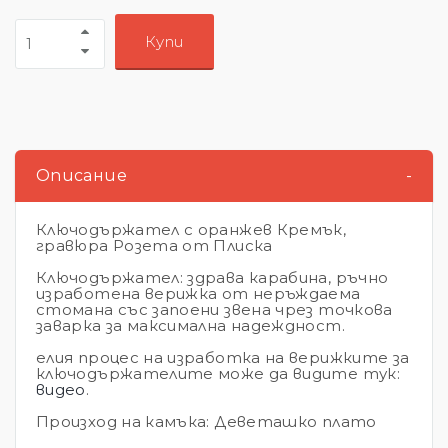
Купи
Описание
-
Ключодържател с оранжев Кремък,
гравюра Розета от Плиска
Ключодържател: здрава карабина, ръчно
изработена верижка от неръждаема
стомана със запоени звена чрез точкова
заварка за максимална надеждност.
елия процес на изработка на верижките за
ключодържателите може да видите тук:
видео
.
Произход на камъка: Деветашко плато