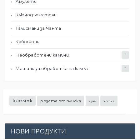
Амулети
Ключодържатели
Талисмани за Чанта
Кабошони
Необработени камъни
Машини за обработка на камък
кремък
розета от плиска
куче
котка
НОВИ ПРОДУКТИ