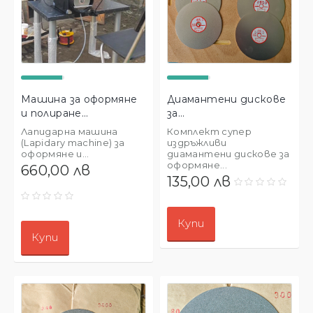
Машина за оформяне
Диамантени дискове
и полиране...
за...
Лапидарна машина
Комплект супер
(Lapidary machine) за
издръжливи
оформяне и...
диамантени дискове за
оформяне...
660,00 лв
135,00 лв
Купи
Купи