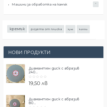
Машини за обработка на камък
кремък
розета от плиска
куче
котка
НОВИ ПРОДУКТИ
Диамантен диск с абразив
240...
19,50 лв
Диамантен диск с абразив
80...