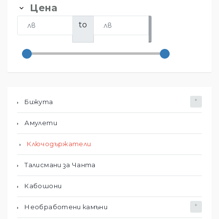
Цена
to
Бижута
Амулети
Ключодържатели
Талисмани за Чанта
Кабошони
Необработени камъни